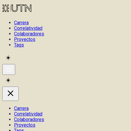
Carrera
Correlatividad
Colaboradores
Proyectos
Tags
☀️
Cambiar entre modo claro y oscuro
Universidad Tecnológica Nacional
☀️
Cambiar entre modo claro y oscuro
Carrera
Correlatividad
Colaboradores
Proyectos
Tags